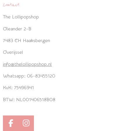
Contact
The Lollipopshop
Oleander 2-B
7483 CH Haaksbergen
Overijssel
info@thelollipopshop.nl
Whatsapp: 06-83455120
KvK: 75496941
BTW: NL001406518B08
F
I