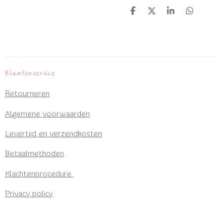
D
D
S
D
e
e
h
e
l
e
a
l
e
l
r
e
n
e
n
Klantenservice
Retourneren
Algemene voorwaarden
Levertijd en verzendkosten
Betaalmethoden
Klachtenprocedure
Privacy policy