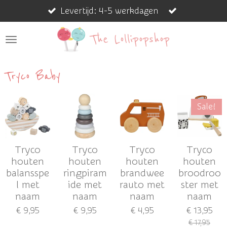
Levertijd: 4-5 werkdagen
Ga
direct
The Lollipopshop
naar
de
hoofdinhoud
Tryco Baby
Sale!
Tryco
Tryco
Tryco
Tryco
houten
houten
houten
houten
balansspe
ringpiram
brandwee
broodroo
l met
ide met
rauto met
ster met
naam
naam
naam
naam
€ 9,95
€ 9,95
€ 4,95
€ 13,95
€ 17,95