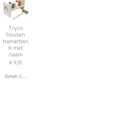
Tryco
houten
hamerban
k met
naam
€ 9,95
Bekijk details
Tags: kraamcadeau - kraamkado - babykado - babycadeau -
kraamcadeau Overijssel - kraamcadeau Twente - babyshower -
kinderkamer - decoratie - kraamcadeau met naam - kraamkado met
naam - speelgoed met naam -
hip houten speelgoed -
houten
speelgoed met naam - origineel kraamcadeau - kraamcadeau met
geboortekaartje - naam kado - naam cadeau - baby kado - baby
cadeau - babycadeau met naam - baby jongen cadeau - baby meisjes