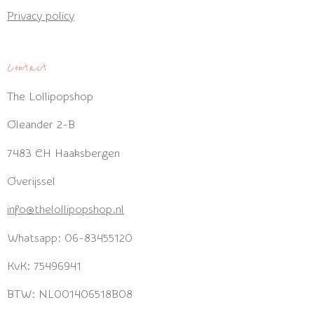
Privacy policy
Contact
The Lollipopshop
Oleander 2-B
7483 CH Haaksbergen
Overijssel
info@thelollipopshop.nl
Whatsapp: 06-83455120
KvK: 75496941
BTW: NL001406518B08