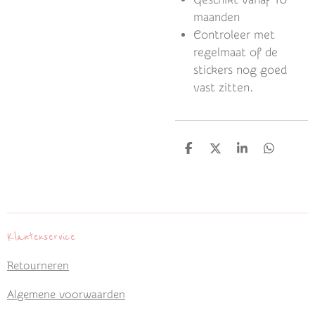
maanden
Controleer met
regelmaat of de
stickers nog goed
vast zitten.
D
D
S
D
e
e
h
e
l
e
a
l
e
l
r
e
n
e
n
Klantenservice
Retourneren
Algemene voorwaarden