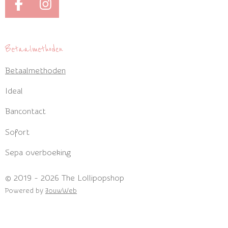
F
I
a
n
c
s
e
t
Betaalmethoden
b
a
Betaalmethoden
o
g
o
r
Ideal
k
a
m
Bancontact
Sofort
Sepa overboeking
© 2019 - 2026 The Lollipopshop
Powered by
JouwWeb