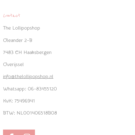
Contact
The Lollipopshop
Oleander 2-B
7483 CH Haaksbergen
Overijssel
info@thelollipopshop.nl
Whatsapp: 06-83455120
KvK: 75496941
BTW: NL001406518B08