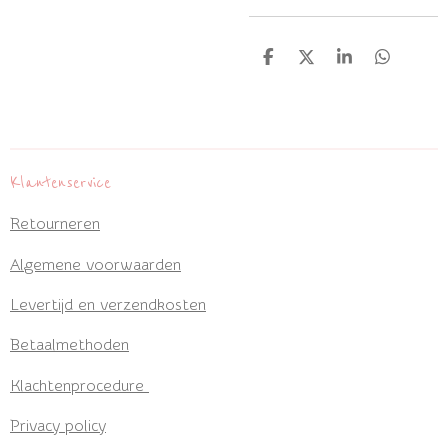
D
D
S
D
e
e
h
e
l
e
a
l
e
l
r
e
n
e
n
Klantenservice
Retourneren
Algemene voorwaarden
Levertijd en verzendkosten
Betaalmethoden
Klachtenprocedure
Privacy policy