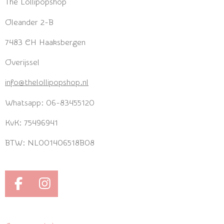
The Lollipopshop
Oleander 2-B
7483 CH Haaksbergen
Overijssel
info@thelollipopshop.nl
Whatsapp: 06-83455120
KvK: 75496941
BTW: NL001406518B08
F
I
a
n
c
s