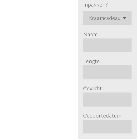
Inpakken?
Naam
Lengte
Gewicht
Geboortedatum