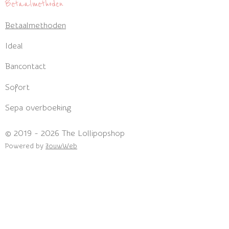
e
t
Betaalmethoden
b
a
Betaalmethoden
o
g
o
r
Ideal
k
a
m
Bancontact
Sofort
Sepa overboeking
© 2019 - 2026 The Lollipopshop
Powered by
JouwWeb