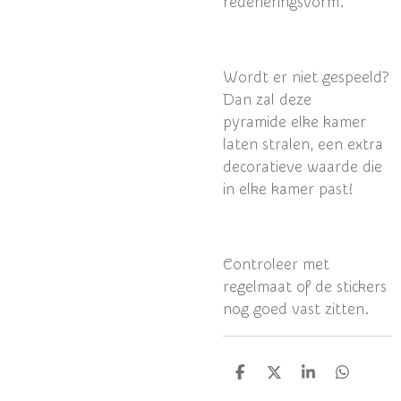
redeneringsvorm.
Wordt er niet gespeeld?
Dan zal deze
pyramide elke kamer
laten stralen, een extra
decoratieve waarde die
in elke kamer past!
Controleer met
regelmaat of de stickers
nog goed vast zitten.
D
D
S
D
e
e
h
e