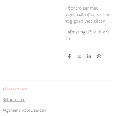
-
Controleer met
regelmaat of de stickers
nog goed vast zitten.
- afmeting: 25 x 18 x 9
cm
D
D
S
D
e
e
h
e
l
e
a
l
e
l
r
e
n
e
n
Klantenservice
Retourneren
Algemene voorwaarden