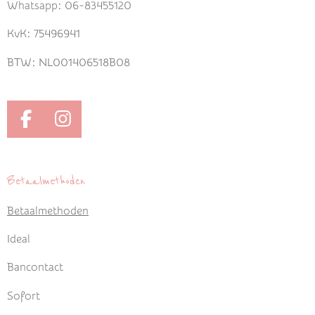
Whatsapp: 06-83455120
KvK: 75496941
BTW: NL001406518B08
F
I
a
n
c
s
e
t
Betaalmethoden
b
a
Betaalmethoden
o
g
o
r
Ideal
k
a
m
Bancontact
Sofort