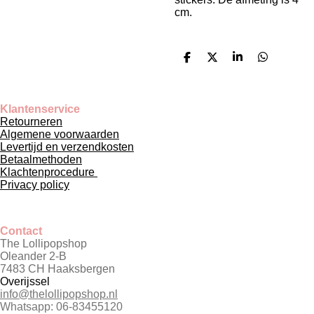
cm.
D
D
S
D
e
e
h
e
l
e
a
l
e
l
r
e
n
e
n
Klantenservice
Retourneren
Algemene voorwaarden
Levertijd en verzendkosten
Betaalmethoden
Klachtenprocedure
Privacy policy
Contact
The Lollipopshop
Oleander 2-B
7483 CH Haaksbergen
Overijssel
info@thelollipopshop.nl
Whatsapp: 06-83455120