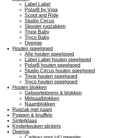
Label Label
PolarB by Viga
Scoot and Ride
Studio Circus
Skooter rugzakken
Trixie Baby
Tryco Baby
Overige
Houten speelgoed
Alle houten speelgoed
Label Label houten speelgoed
PolarB houten speelgoed
Studio Circus houten speelgoed
Trixie houten speelgoed
Tryco houten speelgoed
Houten blokken
Geboortetorens & blokken
Mijlpaalblokken
Naamblokken
Rugzak met naam
Poppen & knuffels
Sinterklaas
Kinderkeuken stickers
Overige
Cadeau voor juf / meester