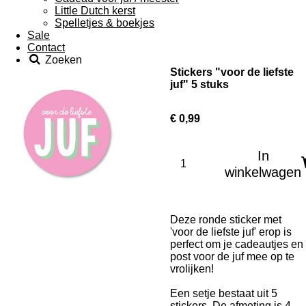
Little Dutch kerst
Spelletjes & boekjes
Sale
Contact
Zoeken
Stickers "voor de liefste
juf" 5 stuks
€ 0,99
In
winkelwagen
Deze
ronde sticker met
'voor de liefste juf'
erop is
perfect om je cadeautjes en
post voor de juf mee op te
vrolijken!
Een setje bestaat uit 5
stickers. De afmeting is 4