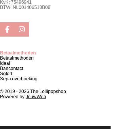
KvK: 75496941
BTW: NL001406518B08
F
I
a
n
c
s
e
t
Betaalmethoden
Betaalmethoden
b
a
Ideal
o
g
Bancontact
o
r
Sofort
Sepa overboeking
k
a
m
© 2019 - 2026 The Lollipopshop
Powered by
JouwWeb