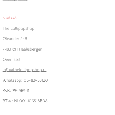
Contact
The Lollipopshop
Oleander 2-B
7483 CH Haaksbergen
Overijssel
info@thelollipopshop.nl
Whatsapp: 06-83455120
KvK: 75496941
BTW: NL001406518B08