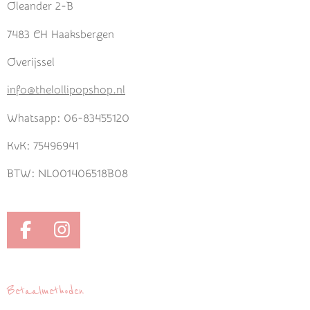
Oleander 2-B
7483 CH Haaksbergen
Overijssel
info@thelollipopshop.nl
Whatsapp: 06-83455120
KvK: 75496941
BTW: NL001406518B08
F
I
a
n
c
s
e
t
Betaalmethoden
b
a