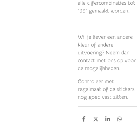
alle cijfercombinaties tot
"99" gemaakt worden.
Wil je liever een andere
kleur of andere
uitvoering? Neem dan
contact met ons op voor
de mogelijkheden.
Controleer met
regelmaat of de stickers
nog goed vast zitten.
D
D
S
D
e
e
h
e
l
e
a
l
e
l
r
e