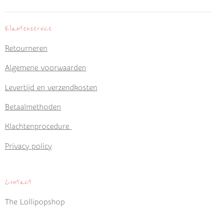
n
e
n
Klantenservice
Retourneren
Algemene voorwaarden
Levertijd en verzendkosten
Betaalmethoden
Klachtenprocedure
Privacy policy
Contact
The Lollipopshop