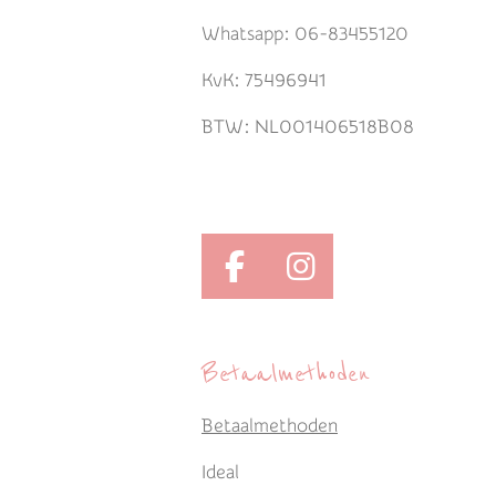
Whatsapp: 06-83455120
KvK: 75496941
BTW: NL001406518B08
F
I
a
n
c
s
Betaalmethoden
e
t
b
a
Betaalmethoden
o
g
o
r
Ideal