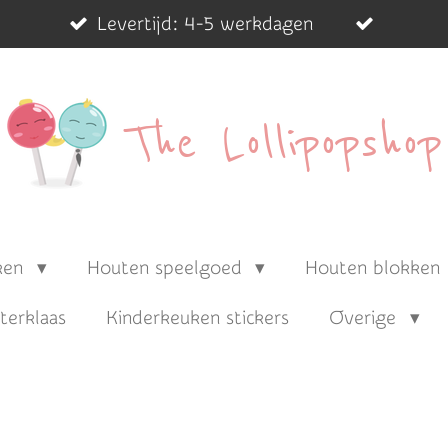
Levertijd: 4-5 werkdagen
The Lollipopshop
ken
Houten speelgoed
Houten blokken
nterklaas
Kinderkeuken stickers
Overige