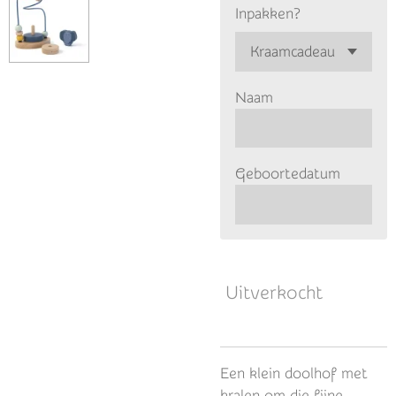
Inpakken?
Naam
Geboortedatum
Uitverkocht
Een klein doolhof met
kralen om die fijne