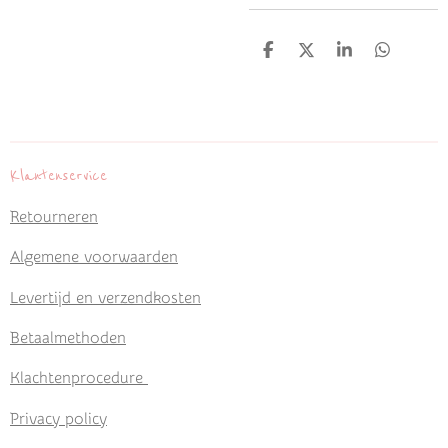
D
D
S
D
e
e
h
e
l
e
a
l
e
l
r
e
n
e
n
Klantenservice
Retourneren
Algemene voorwaarden
Levertijd en verzendkosten
Betaalmethoden
Klachtenprocedure
Privacy policy