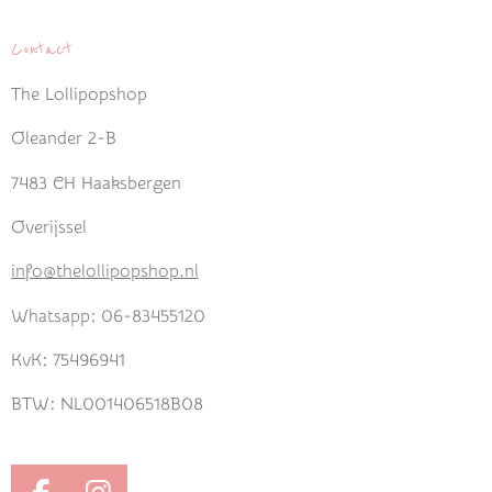
Contact
The Lollipopshop
Oleander 2-B
7483 CH Haaksbergen
Overijssel
info@thelollipopshop.nl
Whatsapp: 06-83455120
KvK: 75496941
BTW: NL001406518B08