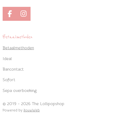
F
I
a
n
c
s
e
t
Betaalmethoden
b
a
Betaalmethoden
o
g
o
r
Ideal
k
a
m
Bancontact
Sofort
Sepa overboeking
© 2019 - 2026 The Lollipopshop
Powered by
JouwWeb