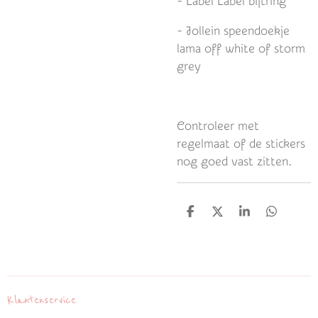
- Label Label bijtring
- Jollein speendoekje
lama off white of storm
grey
Controleer met
regelmaat of de stickers
nog goed vast zitten.
D
D
S
D
e
e
h
e
l
e
a
l
e
l
r
e
n
e
n
Klantenservice