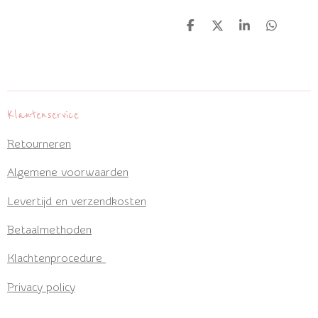
D
D
S
D
e
e
h
e
l
e
a
l
e
l
r
e
n
e
n
Klantenservice
Retourneren
Algemene voorwaarden
Levertijd en verzendkosten
Betaalmethoden
Klachtenprocedure
Privacy policy