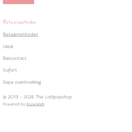
a
n
c
s
e
t
Betaalmethoden
b
a
Betaalmethoden
o
g
o
r
Ideal
k
a
m
Bancontact
Sofort
Sepa overboeking
© 2019 - 2026 The Lollipopshop
Powered by
JouwWeb