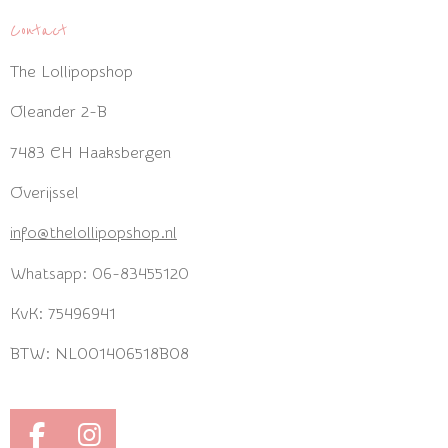
Contact
The Lollipopshop
Oleander 2-B
7483 CH Haaksbergen
Overijssel
info@thelollipopshop.nl
Whatsapp: 06-83455120
KvK: 75496941
BTW: NL001406518B08
F
I