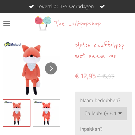
Levertijd: 4-5 werkdagen
Ga
direct
The Lollipopshop
naar
de
hoofdinhoud
Metoo knuffelpop
met naam vos
€ 12,95
€ 15,95
Naam bedrukken?
Inpakken?