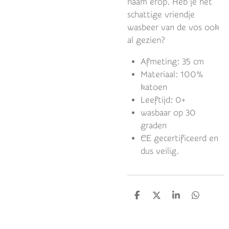
naam erop. Heb je het
schattige vriendje
wasbeer van de vos ook
al gezien?
Afmeting: 35 cm
Materiaal: 100%
katoen
Leeftijd: 0+
wasbaar op 30
graden
CE gecertificeerd en
dus veilig.
D
D
S
D
e
e
h
e
l
e
a
l
e
l
r
e