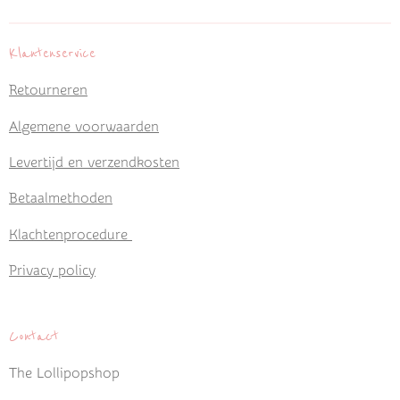
n
e
n
Klantenservice
Retourneren
Algemene voorwaarden
Levertijd en verzendkosten
Betaalmethoden
Klachtenprocedure
Privacy policy
Contact
The Lollipopshop