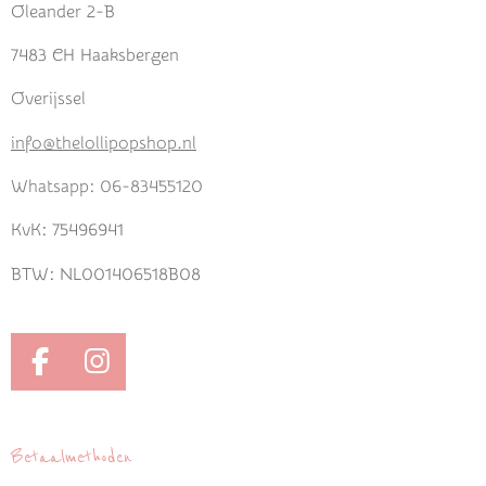
Oleander 2-B
7483 CH Haaksbergen
Overijssel
info@thelollipopshop.nl
Whatsapp: 06-83455120
KvK: 75496941
BTW: NL001406518B08
F
I
a
n
c
s
e
t
Betaalmethoden
b
a