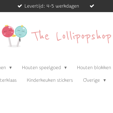
Levertijd: 4-5 werkdagen
The Lollipopshop
ken
Houten speelgoed
Houten blokken
nterklaas
Kinderkeuken stickers
Overige