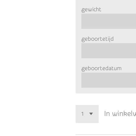
gewicht
geboortetijd
geboortedatum
In winkel