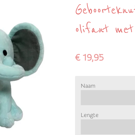
Geboorteknu
olifant me
€ 19,95
Naam
Lengte