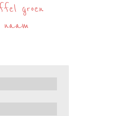
ffel groen
t naam